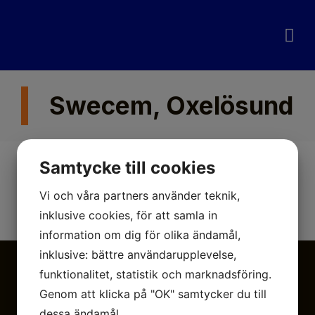
Pågående proj
Avslutade proj
Swecem, Oxelösund
Samtycke till cookies
Vi och våra partners använder teknik,
inklusive cookies, för att samla in
information om dig för olika ändamål,
inklusive: bättre användarupplevelse,
funktionalitet, statistik och marknadsföring.
Genom att klicka på "OK" samtycker du till
dessa ändamål.
Möllerydsvägen 106