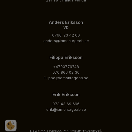
291 98 Villands Vånga
Anders Eriksson
VD
0766-23 42 00
anders@iamontageab.se
Filippa Eriksson
+4790779748
070 866 02 30
Filippa@iamontageab.se
Erik Eriksson
073 43 69 696
erik@iamontageab.se
HEMSIDA & DESIGN AV INTENDIT WEBBYRÅ