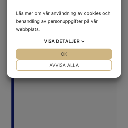
Läs mer om vår användning av cookies och
behandling av personuppgifter på vår
webbplats.
VISA
DETALJER
JA
NEJ
OK
JA
NEJ
NÖDVÄNDIG
INSTÄLLNINGAR
AVVISA ALLA
JA
NEJ
JA
NEJ
MARKNADSFÖRING
STATISTIK