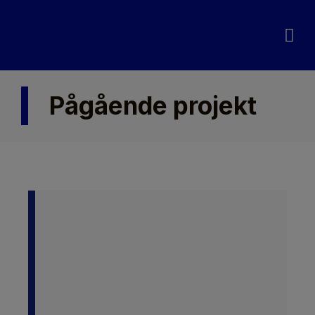
Pågående proj
Avslutade proj
Pågående projekt